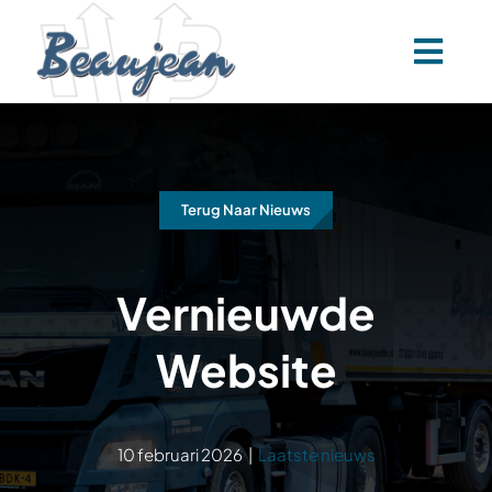
Skip
to
content
Terug Naar Nieuws
Vernieuwde
Website
10 februari 2026
|
Laatste nieuws