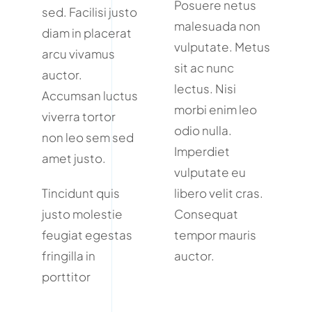
Posuere netus
sed. Facilisi justo
malesuada non
diam in placerat
vulputate. Metus
arcu vivamus
sit ac nunc
auctor.
lectus. Nisi
Accumsan luctus
morbi enim leo
viverra tortor
odio nulla.
non leo sem sed
Imperdiet
amet justo.
vulputate eu
Tincidunt quis
libero velit cras.
justo molestie
Consequat
feugiat egestas
tempor mauris
fringilla in
auctor.
porttitor