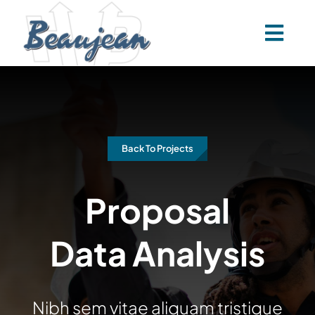
Skip
to
content
Back To Projects
Proposal
Data Analysis
Nibh sem vitae aliquam tristique